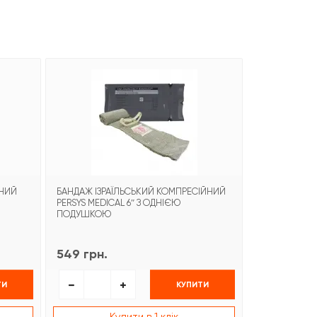
ЬНИЙ
БАНДАЖ ІЗРАЇЛЬСЬКИЙ КОМПРЕСІЙНИЙ
БАНДАЖ ІЗРА
PERSYS MEDICAL 6″ З ОДНІЄЮ
PERSYS MEDI
ПОДУШКОЮ
549 грн.
849 грн.
ТИ
КУПИТИ
Купити в 1 клік