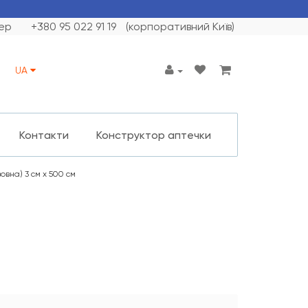
ер
+380 95 022 91 19
(корпоративний Київ)
UA
Контакти
Конструктор аптечки
овна) 3 см х 500 см