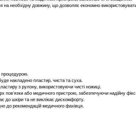
ься на необхідну довжину, що дозволяє економно використовувати
д процедурою.
буде накладено пластир, чиста та суха.
 пластиру з рулону, використовуючи чисті ножиці.
ерх пов'язки або медичного пристрою, забезпечуючи надійну фікс
є до шкіри та не виклікає дискомфорту.
дно до рекомендацій медичного фахівця.