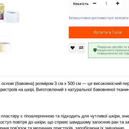
Кількість
Безкоштовна доставка при замовлен
Купити в 1 клік
Лікарські засоби та
медичного признач
поверненню не під
основі (бавовна) розміром 3 см х 500 см — це високоякісний пер
пристроїв на шкірі. Виготовлений з натуральної бавовняної тканин
пластиру є гіпоалергенною та підходить для чутливої шкіри, зн
оступ повітря до шкіри, що сприяє швидшому загоєнню ран та за
лення пов'язок та медичних пристроїв, запобігаючи їх зміщенню.