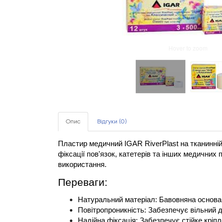
Hover to zoom
Опис
Відгуки (0)
Пластир медичний IGAR RiverPlast на тканинній 
фіксації пов'язок, катетерів та інших медичних 
використання.
Переваги:
Натуральний матеріал: Бавовняна основа 
Повітропроникність: Забезпечує вільний д
Надійна фіксація: Забезпечує стійке кріп