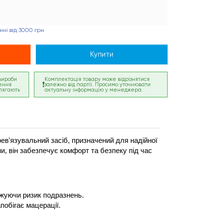
ні від 3000 грн
Купити
 вироби
Комплектація товару може відрізнятися
ення
залежно від партії. Просимо уточнювати
лягають
актуальну інформацію у менеджера.
ев'язувальний засіб, призначений для надійної 
и, він забезпечує комфорт та безпеку під час 
ижуючи ризик подразнень.
побігає мацерації.