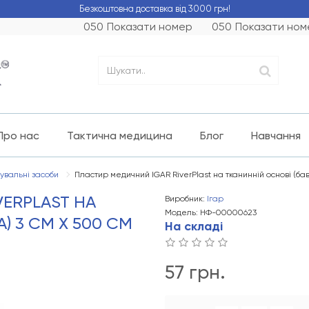
Безкоштовна доставка від 3000 грн!
050
Показати номер
050
Показати ном
Про нас
Тактична медицина
Блог
Навчання
увальні засоби
Пластир медичний IGAR RiverPlast на тканинній основі (бав
VERPLAST НА
Виробник:
Ігар
Модель: НФ-00000623
) 3 СМ Х 500 СМ
На складі
57 грн.