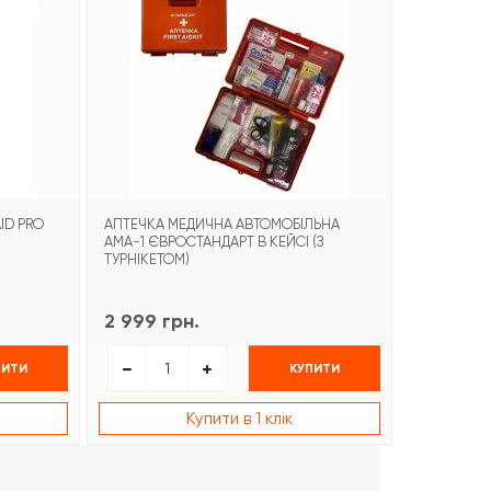
ID PRO
АПТЕЧКА МЕДИЧНА АВТОМОБІЛЬНА
БИНТ ГЕМО
АМА-1 ЄВРОСТАНДАРТ В КЕЙСІ (З
COMBAT G
ТУРНІКЕТОМ)
2 999 грн.
1 499 гр
ПИТИ
КУПИТИ
Купити в 1 клік