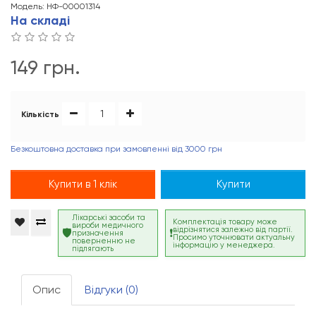
Модель: НФ-00001314
На складі
149 грн.
Кількість
Безкоштовна доставка при замовленні від 3000 грн
Купити в 1 клік
Купити
Лікарські засоби та
Комплектація товару може
вироби медичного
відрізнятися залежно від партії.
призначення
Просимо уточнювати актуальну
поверненню не
інформацію у менеджера.
підлягають
Опис
Відгуки (0)