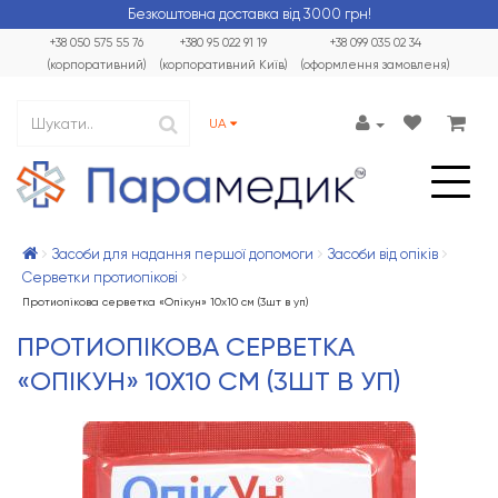
Безкоштовна доставка від 3000 грн!
+38 050 575 55 76
+380 95 022 91 19
+38 099 035 02 34
(корпоративний)
(корпоративний Київ)
(оформлення замовленя)
UA
Засоби для надання першої допомоги
Засоби від опіків
Серветки протиопікові
Протиопікова серветка «Опікун» 10х10 см (3шт в уп)
ПРОТИОПІКОВА СЕРВЕТКА
«ОПІКУН» 10Х10 СМ (3ШТ В УП)