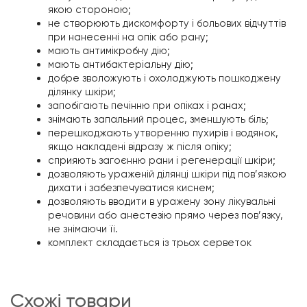
якою стороною;
не створюють дискомфорту і больових відчуттів
при нанесенні на опік або рану;
мають антимікробну дію;
мають антибактеріальну дію;
добре зволожують і охолоджують пошкоджену
ділянку шкіри;
запобігають печінню при опіках і ранах;
знімають запальний процес, зменшують біль;
перешкоджають утворенню пухирів і водянок,
якщо накладені відразу ж після опіку;
сприяють загоєнню рани і регенерації шкіри;
дозволяють ураженій ділянці шкіри під пов’язкою
дихати і забезпечуватися киснем;
дозволяють вводити в уражену зону лікувальні
речовини або анестезію прямо через пов’язку,
не знімаючи її.
комплект складається із трьох серветок
схожі товари