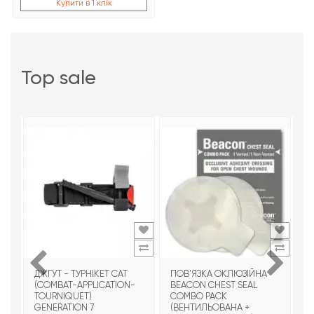
Купити в 1 клік
top sale
ДЖГУТ - ТУРНІКЕТ CAT
ПОВ'ЯЗКА ОКЛЮЗІЙНА
Т
(COMBAT-APPLICATION-
BEACON CHEST SEAL
T
TOURNIQUET)
COMBO PACK
З
GENERATION 7
(ВЕНТИЛЬОВАНА +