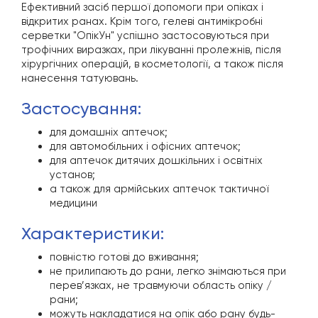
Ефективний засіб першої допомоги при опіках і
відкритих ранах. Крім того, гелеві антимікробні
серветки "ОпікУн" успішно застосовуються при
трофічних виразках, при лікуванні пролежнів, після
хірургічних операцій, в косметології, а також після
нанесення татуювань.
застосування:
для домашніх аптечок;
для автомобільних і офісних аптечок;
для аптечок дитячих дошкільних і освітніх
установ;
а також для армійських аптечок тактичної
медицини
характеристики:
повністю готові до вживання;
не прилипають до рани, легко знімаються при
перев’язках, не травмуючи область опіку /
рани;
можуть накладатися на опік або рану будь-