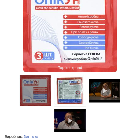
Tap to expand
Виробник:
Зентекс