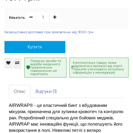
Кількість
Безкоштовна доставка при замовленні від 3000 грн
Купити
Лікарські засоби та
Комплектація товару може
вироби медичного
відрізнятися залежно від партії.
призначення
Просимо уточнювати актуальну
поверненню не
інформацію у менеджера.
підлягають
Опис
Відгуки (1)
AIRWRAP® - це еластичний бинт з вбудованим 
міхуром, призначена для зупинки кровотеч та контролю 
ран. Розроблений спеціально для бойових медиків, 
AIRWRAP має інноваційні функції, що полегшують його 
використання в полі. Невеликі петлі з велкро 