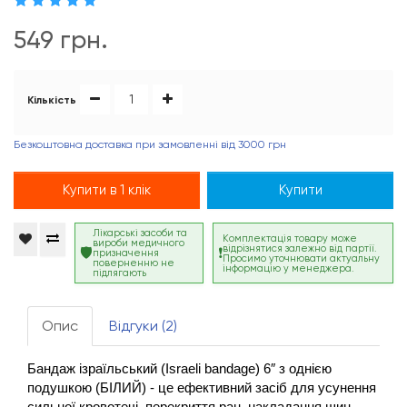
549 грн.
Кількість
Безкоштовна доставка при замовленні від 3000 грн
Купити в 1 клік
Купити
Лікарські засоби та
Комплектація товару може
вироби медичного
відрізнятися залежно від партії.
призначення
Просимо уточнювати актуальну
поверненню не
інформацію у менеджера.
підлягають
Опис
Відгуки (2)
Бандаж ізраїльський (Israeli bandage) 6″ з однією 
подушкою (БІЛИЙ) - це ефективний засіб для усунення 