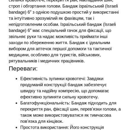
сильної кровотечі, перекриття ран, накладання шин, 
строп і обгортання голови. Бандаж ізраїльський (Israeli 
bandage) 6″ з однією подушкою простий у використанні 
та інтуїтивно зрозумілий як фахівцям, так і 
непідготовленим особам. Ізраїльський бандаж (Israeli 
bandage) 6″ має спеціальний гачок для фіксації, що 
звільняє руки та надає можливість приймати інші 
заходи по збереженню життя. Бандаж є ідеальним 
вибором для аптечок першої допомоги та тактичної 
медицини, особливо для туристів, військових, 
рятувальників і медичних працівників. 
Переваги:
Ефективність зупинки кровотечі: Завдяки 
продуманій конструкції бандаж забезпечує 
швидку та надійну компресію, що допомагає 
ефективно зупиняти сильну кровотечу​.
Багатофункціональність: Бандаж підходить для 
перекриття ран, фіксації шин, перев'язки голови, а 
також може використовуватися як тимчасова 
пов'язка для кінцівок​.
Простота використання: Його конструкція 