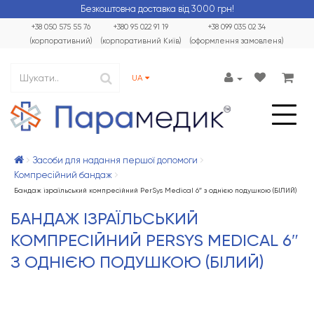
Безкоштовна доставка від 3000 грн!
+38 050 575 55 76
+380 95 022 91 19
+38 099 035 02 34
(корпоративний)
(корпоративний Київ)
(оформлення замовленя)
UA
Засоби для надання першої допомоги
Компресійний бандаж
Бандаж ізраїльський компресійний PerSys Medical 6″ з однією подушкою (БІЛИЙ)
БАНДАЖ ІЗРАЇЛЬСЬКИЙ
КОМПРЕСІЙНИЙ PERSYS MEDICAL 6″
З ОДНІЄЮ ПОДУШКОЮ (БІЛИЙ)