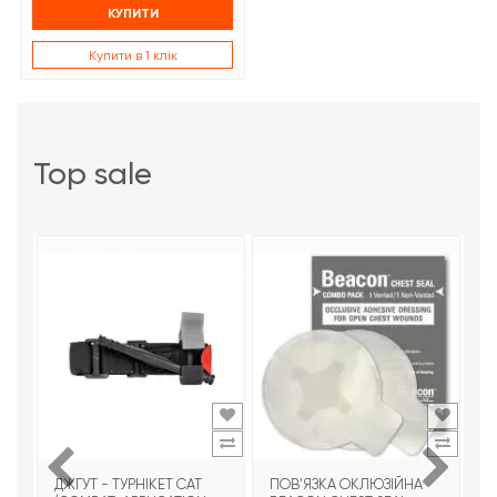
КУПИТИ
Купити в 1 клік
top sale
ДЖГУТ - ТУРНІКЕТ CAT
ПОВ'ЯЗКА ОКЛЮЗІЙНА
Т