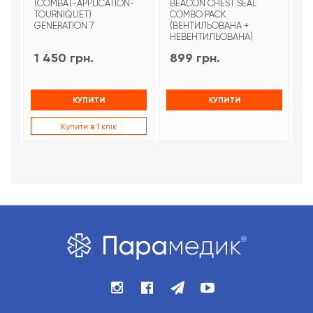
(COMBAT-APPLICATION-
BEACON CHEST SEAL
T
TOURNIQUET)
COMBO PACK
З
GENERATION 7
(ВЕНТИЛЬОВАНА +
НЕВЕНТИЛЬОВАНА)
1 450 грн.
899 грн.
9
КУПИТИ
КУПИТИ
Купити в 1 клік