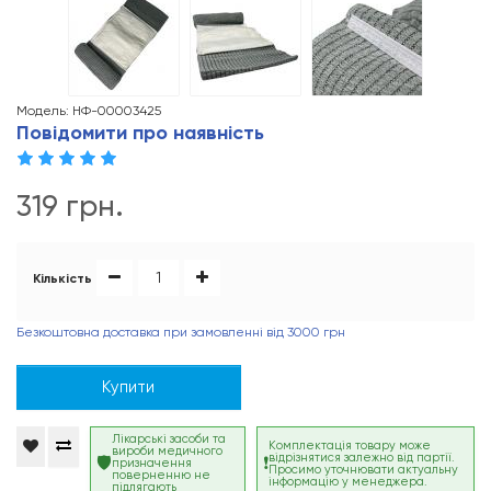
Модель: НФ-00003425
Повідомити про наявність
319 грн.
Кількість
Безкоштовна доставка при замовленні від 3000 грн
Купити
Лікарські засоби та
Комплектація товару може
вироби медичного
відрізнятися залежно від партії.
призначення
Просимо уточнювати актуальну
поверненню не
інформацію у менеджера.
підлягають