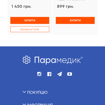
1 450 грн.
899 грн.
9
КУПИТИ
КУПИТИ
Купити в 1 клік
ПОКУПЦЮ
ІНФОРМАЦІЯ