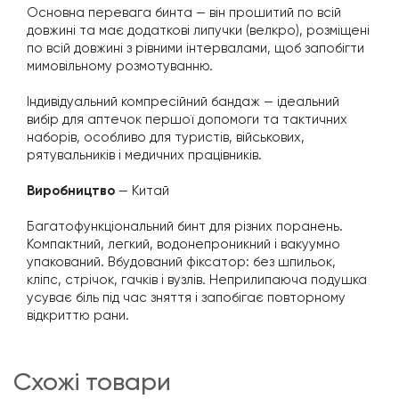
Основна перевага бинта — він прошитий по всій
довжині та має додаткові липучки (велкро), розміщені
по всій довжині з рівними інтервалами, щоб запобігти
мимовільному розмотуванню.
Індивідуальний компресійний бандаж — ідеальний
вибір для аптечок першої допомоги та тактичних
наборів, особливо для туристів, військових,
рятувальників і медичних працівників.
Виробництво
— Китай
Багатофункціональний бинт для різних поранень.
Компактний, легкий, водонепроникний і вакуумно
упакований. Вбудований фіксатор: без шпильок,
кліпс, стрічок, гачків і вузлів. Неприлипаюча подушка
усуває біль під час зняття і запобігає повторному
відкриттю рани.
схожі товари