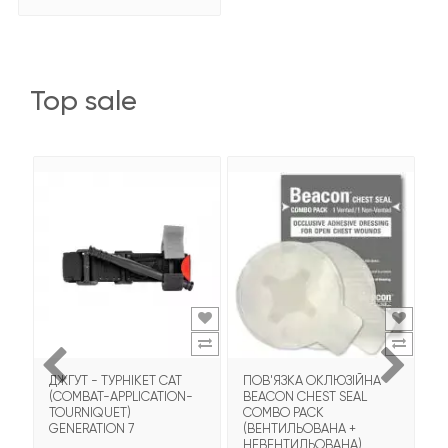
top sale
ДЖГУТ - ТУРНІКЕТ CAT
ПОВ'ЯЗКА ОКЛЮЗІЙНА
Т
(COMBAT-APPLICATION-
BEACON CHEST SEAL
T
TOURNIQUET)
COMBO PACK
З
GENERATION 7
(ВЕНТИЛЬОВАНА +
НЕВЕНТИЛЬОВАНА)