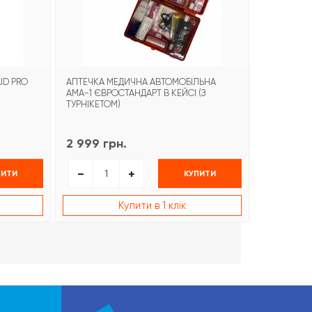
ID PRO
АПТЕЧКА МЕДИЧНА АВТОМОБІЛЬНА
БИНТ ГЕМО
АМА-1 ЄВРОСТАНДАРТ В КЕЙСІ (З
COMBAT G
ТУРНІКЕТОМ)
2 999 грн.
1 499 гр
ПИТИ
КУПИТИ
Купити в 1 клік