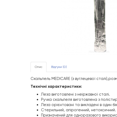
Hover to zoom
Опис
Відгуки (0)
Скальпель MEDICARE (з вуглецевої сталі),розм
Технічні характеристики:
Леза виготовлені з неіржавної сталі.
Ручка скальпеля виготовлена з полісти
Леза орієнтовані та викладені в один бік
Стерильний, апірогенний, нетоксичний.
Призначений для одноразового викорис