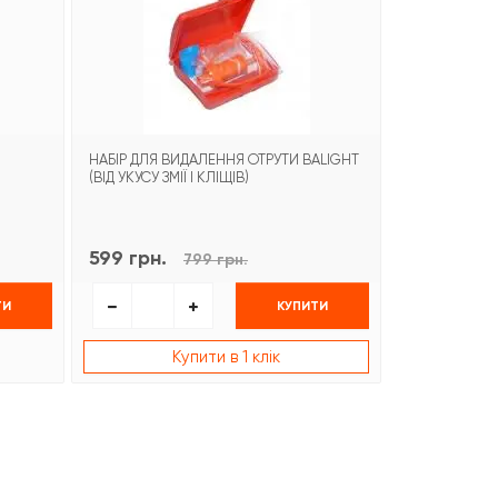
НАБІР ДЛЯ ВИДАЛЕННЯ ОТРУТИ BALIGHT
НОЖИЦІ ПАРА
(ВІД УКУСУ ЗМІЇ І КЛІЩІВ)
599 грн.
199 грн.
799 грн.
ТИ
КУПИТИ
Купити в 1 клік