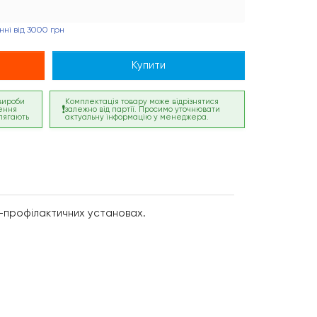
ні від 3000 грн
Купити
 вироби
Комплектація товару може відрізнятися
ення
залежно від партії. Просимо уточнювати
лягають
актуальну інформацію у менеджера.
ко-профілактичних установах.