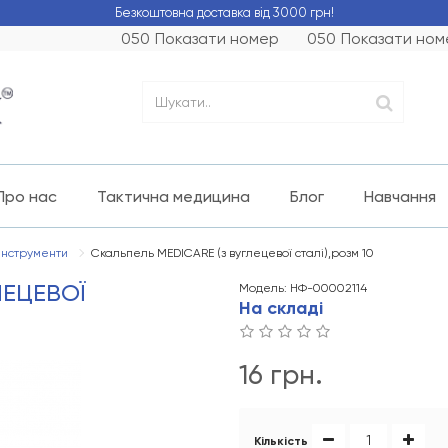
Безкоштовна доставка від 3000 грн!
050
Показати номер
050
Показати ном
Про нас
Тактична медицина
Блог
Навчання
інструменти
Скальпель MEDICARE (з вуглецевої сталі),розм 10
ЛЕЦЕВОЇ
Модель: НФ-00002114
На складі
16 грн.
Кількість