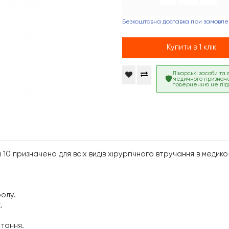
Безкоштовна доставка при замовлен
Купити в 1 клік
Лікарські засоби та
медичного признач
поверненню не під
 10 призначено для всіх видів хірургічного втручання в меди
ролу.
.
тання.