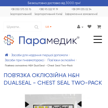
Безкоштовна доставка від 3000 грн!
+38 050 575 55 76
+380 95 022 91 19
+38 099 035 02 34
(корпоративний)
(корпоративний Київ)
(оформлення замовленя)
UA
Засоби для надання першої допомоги
Засоби при пневмотораксі
Пов'язки оклюзійні
Пов'язка оклюзійна Н&Н DualSeal - Chest Seal Two-Pack
ПОВ'ЯЗКА ОКЛЮЗІЙНА Н&Н
DUALSEAL - CHEST SEAL TWO-PACK