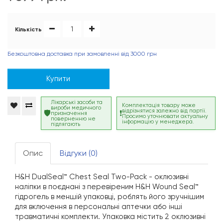
Кількість
Безкоштовна доставка при замовленні від 3000 грн
Купити
Лікарські засоби та
Комплектація товару може
вироби медичного
відрізнятися залежно від партії.
призначення
Просимо уточнювати актуальну
поверненню не
інформацію у менеджера.
підлягають
Опис
Відгуки (0)
H&H DualSeal™ Chest Seal Two-Pack - оклюзивні
наліпки в поєднані з перевіреним H&H Wound Seal™
гідрогель в меншій упаковці, роблять його зручнішим
для включення в персональні аптечки або інші
травматичні комплекти. Упаковка містить 2 оклюзивні