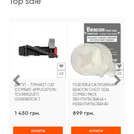
top sale
ДЖГУТ - ТУРНІКЕТ CAT
ПОВ'ЯЗКА ОКЛЮЗІЙНА
Т
(COMBAT-APPLICATION-
BEACON CHEST SEAL
T
TOURNIQUET)
COMBO PACK
З
GENERATION 7
(ВЕНТИЛЬОВАНА +
НЕВЕНТИЛЬОВАНА)
1 450 грн.
899 грн.
9
КУПИТИ
КУПИТИ