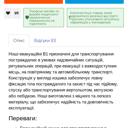
Лікарські засоби та
Комплектація товару може
вироби медичного
відрізнятися залежно від партії.
призначення
Просимо уточнювати актуальну
поверненню не
інформацію у менеджера.
підлягають
Опис
Відгуки (0)
Ноші евакуаційні В1 призначені для транспортування 
постраждалих в умовах надзвичайних ситуацій, 
рятувальних операцій, при евакуації з важкодоступних 
місць, на повітряному та автомобільному транспорті. 
Конструкція у вигляді кошика забезпечує повну 
фіксацію тіла постраждалого та захист під час підйому, 
спуску або транспортування вертольотом, мотузкою 
або лебідкою. Ноші виготовлені з міцного та легкого 
матеріалу, що забезпечує надійність та довговічність 
експлуатації.
Переваги: