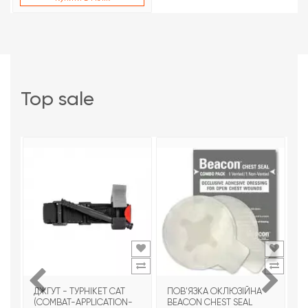
top sale
ДЖГУТ - ТУРНІКЕТ CAT
ПОВ'ЯЗКА ОКЛЮЗІЙНА
Т
(COMBAT-APPLICATION-
BEACON CHEST SEAL
T