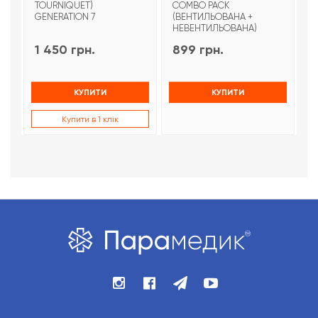
TOURNIQUET)
COMBO PACK
З
GENERATION 7
(ВЕНТИЛЬОВАНА +
НЕВЕНТИЛЬОВАНА)
1 450 грн.
899 грн.
9
КУПИТИ
КУПИТИ
Купити в 1 клік