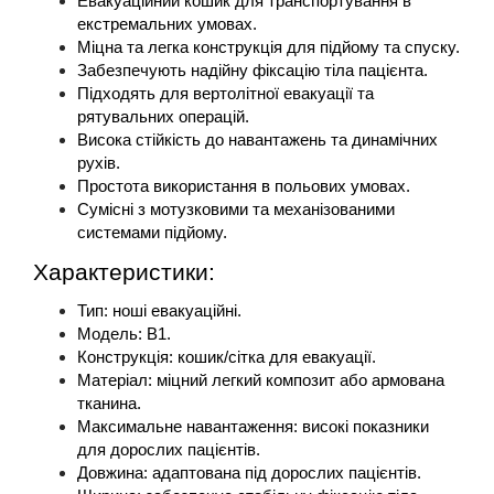
Евакуаційний кошик для транспортування в 
екстремальних умовах.
Міцна та легка конструкція для підйому та спуску.
Забезпечують надійну фіксацію тіла пацієнта.
Підходять для вертолітної евакуації та 
рятувальних операцій.
Висока стійкість до навантажень та динамічних 
рухів.
Простота використання в польових умовах.
Сумісні з мотузковими та механізованими 
системами підйому.
Характеристики:
Тип: ноші евакуаційні.
Модель: В1.
Конструкція: кошик/сітка для евакуації.
Матеріал: міцний легкий композит або армована 
тканина.
Максимальне навантаження: високі показники 
для дорослих пацієнтів.
Довжина: адаптована під дорослих пацієнтів.