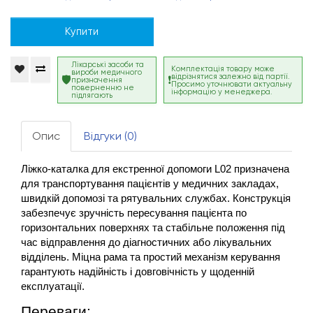
Купити
Лікарські засоби та
Комплектація товару може
вироби медичного
відрізнятися залежно від партії.
призначення
Просимо уточнювати актуальну
поверненню не
інформацію у менеджера.
підлягають
Опис
Відгуки (0)
Ліжко-каталка для екстренної допомоги L02 призначена 
для транспортування пацієнтів у медичних закладах, 
швидкій допомозі та рятувальних службах. Конструкція 
забезпечує зручність пересування пацієнта по 
горизонтальних поверхнях та стабільне положення під 
час відправлення до діагностичних або лікувальних 
відділень. Міцна рама та простий механізм керування 
гарантують надійність і довговічність у щоденній 
експлуатації.
Переваги: