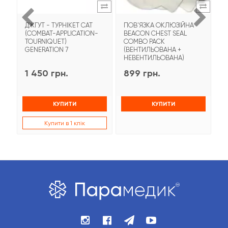
ДЖГУТ - ТУРНІКЕТ CAT
ПОВ'ЯЗКА ОКЛЮЗІЙНА
Т
(COMBAT-APPLICATION-
BEACON CHEST SEAL
T
TOURNIQUET)
COMBO PACK
З
GENERATION 7
(ВЕНТИЛЬОВАНА +
НЕВЕНТИЛЬОВАНА)
1 450 грн.
899 грн.
9
КУПИТИ
КУПИТИ
Купити в 1 клік