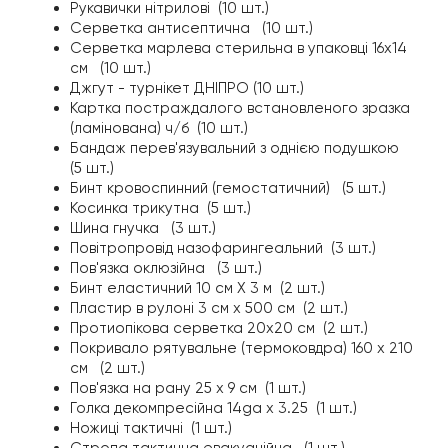
Рукавички нітрилові (10 шт.)
Серветка антисептична (10 шт.)
Серветка марлева стерильна в упаковці 16х14
см (10 шт.)
Джгут - турнікет ДНІПРО (10 шт.)
Картка постраждалого встановленого зразка
(ламінована) ч/б (10 шт.)
Бандаж перев'язувальний з однією подушкою
(5 шт.)
Бинт кровоспинний (гемостатичний) (5 шт.)
Косинка трикутна (5 шт.)
Шина гнучка (3 шт.)
Повітропровід назофарингеальний (3 шт.)
Пов'язка оклюзійна (3 шт.)
Бинт еластичний 10 см Х 3 м (2 шт.)
Пластир в рулоні 3 см х 500 см (2 шт.)
Протиопікова серветка 20х20 см (2 шт.)
Покривало рятувальне (термоковдра) 160 х 210
см (2 шт.)
Пов'язка на рану 25 х 9 см (1 шт.)
Голка декомпресійна 14ga x 3.25 (1 шт.)
Ножиці тактичні (1 шт.)