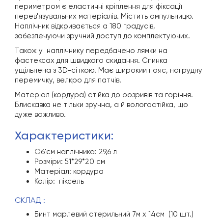
периметром є еластичні кріплення для фіксації
перев'язувальних матеріалів. Містить ампульницю.
Наплічник відкривається а 180 градусів,
забезпечуючи зручний доступ до комплектуючих.
Також у наплічнику передбачено лямки на
фастексах для швидкого скидання. Спинка
ущільнена з 3D-сіткою. Має широкий пояс, нагрудну
перемичку, велкро для патчів.
Матеріал (кордура) стійка до розривів та горіння.
Блискавка не тільки зручна, а й вологостійка, що
дуже важливо.
характеристики:
Об'єм наплічника: 29,6 л
Розміри: 51*29*20 см
Матеріал: кордура
Колір: піксель
СКЛАД :
Бинт марлевий стерильний 7м х 14см (10 шт.)