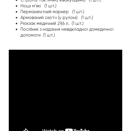
Стропа тактична евакуаційна (1 шт.)
Ноші м'які (1 шт.)
Перманентний маркер (1 шт.)
Армований скотч (у рулоні) (1 шт.)
Рюкзак медичний 29,6 л. (1 шт.)
Посібник з надання невідкладної домедичної
допомоги (1 шт.)