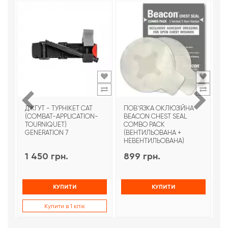
ДЖГУТ - ТУРНІКЕТ CAT
ПОВ'ЯЗКА ОКЛЮЗІЙНА
Т
(COMBAT-APPLICATION-
BEACON CHEST SEAL
T
TOURNIQUET)
COMBO PACK
З
GENERATION 7
(ВЕНТИЛЬОВАНА +
НЕВЕНТИЛЬОВАНА)
1 450 грн.
899 грн.
9
КУПИТИ
КУПИТИ
Купити в 1 клік