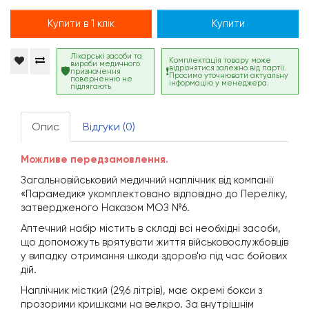
Купити в 1 клік
Купити
Лікарські засоби та
Комплектація товару може
вироби медичного
відрізнятися залежно від партії.
призначення
Просимо уточнювати актуальну
поверненню не
інформацію у менеджера.
підлягають
Опис
Відгуки (0)
Можливе передзамовлення.
Загальновійськовий медичний наплічник від компанії
«Парамедик» укомплектовано відповідно до Переліку,
затвердженого Наказом МОЗ №6.
Аптечний набір містить в складі всі необхідні засоби,
що допоможуть врятувати життя військовослужбовців
у випадку отримання шкоди здоров'ю під час бойових
дій.
Наплічник місткий (29,6 літрів), має окремі бокси з
прозорими кришками на велкро. За внутрішнім