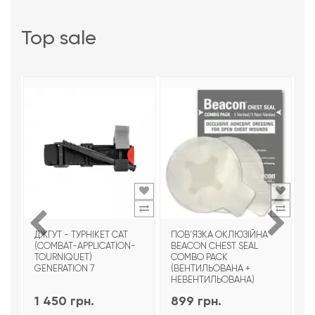
top sale
ДЖГУТ - ТУРНІКЕТ CAT
ПОВ'ЯЗКА ОКЛЮЗІЙНА
Т
(COMBAT-APPLICATION-
BEACON CHEST SEAL
T
TOURNIQUET)
COMBO PACK
З
GENERATION 7
(ВЕНТИЛЬОВАНА +
НЕВЕНТИЛЬОВАНА)
1 450 грн.
899 грн.
9