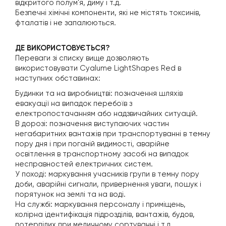
відкритого полум'я, диму і т.д.
Безпечні хімічні компоненти, які не містять токсинів,
фталатів і не запалюються.
ДЕ ВИКОРИСТОВУЄТЬСЯ?
Переваги зі списку вище дозволяють
використовувати Cyalume LightShapes Red в
наступних обставинах:
Будинки та на виробництві: позначення шляхів
евакуації на випадок перебоїв з
електропостачанням або надзвичайних ситуацій.
В дорозі: позначення виступаючих частин
негабаритних вантажів при транспортуванні в темну
пору дня і при поганій видимості, аварійне
освітлення в транспортному засобі на випадок
несправностей електричних систем.
У поході: маркування учасників групи в темну пору
доби, аварійні сигнали, привернення уваги, пошук і
порятунок на землі та на воді.
На службі: маркування персоналу і приміщень,
колірна ідентифікація підрозділів, вантажів, будов,
потерпілих при медичному сортуванні і т.д.