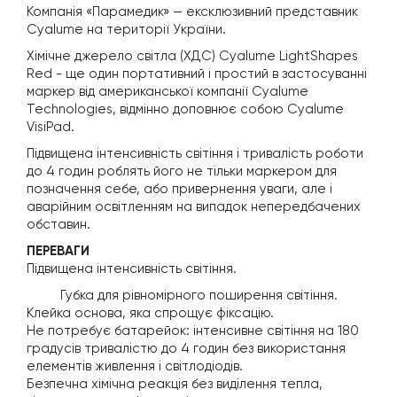
Компанія «Парамедик» — ексклюзивний представник
Cyalume на території України.
Хімічне джерело світла (ХДС) Cyalume LightShapes
Red - ще один портативний і простий в застосуванні
маркер від американської компанії Cyalume
Technologies, відмінно доповнює собою Cyalume
VisiPad.
Підвищена інтенсивність світіння і тривалість роботи
до 4 годин роблять його не тільки маркером для
позначення себе, або привернення уваги, але і
аварійним освітленням на випадок непередбачених
обставин.
ПЕРЕВАГИ
Підвищена інтенсивність світіння.
Губка для рівномірного поширення світіння.
Клейка основа, яка спрощує фіксацію.
Не потребує батарейок: інтенсивне світіння на 180
градусів тривалістю до 4 годин без використання
елементів живлення і світлодіодів.
Безпечна хімічна реакція без виділення тепла,