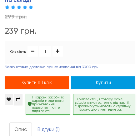
На складі
299 грн.
239 грн.
Кількість
Безкоштовна доставка при замовленні від 3000 грн
Купити в 1 клік
Купити
Лікарські засоби та
Комплектація товару може
вироби медичного
відрізнятися залежно від партії.
призначення
Просимо уточнювати актуальну
поверненню не
інформацію у менеджера.
підлягають
Опис
Відгуки (1)