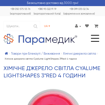
Безкоштовна доставка від 3000 грн!
+38 050 575 55 76
+380 95 022 91 19
+38 099 035 02 34
(корпоративний)
(корпоративний Київ)
(оформлення замовленя)
UA
Товари при Блекауті / Виживання
Хімічні джерела світла
Хімічне джерело світла Cyalume LightShapes 3"Red 4 години
ХІМІЧНЕ ДЖЕРЕЛО СВІТЛА CYALUME
LIGHTSHAPES 3"RED 4 ГОДИНИ