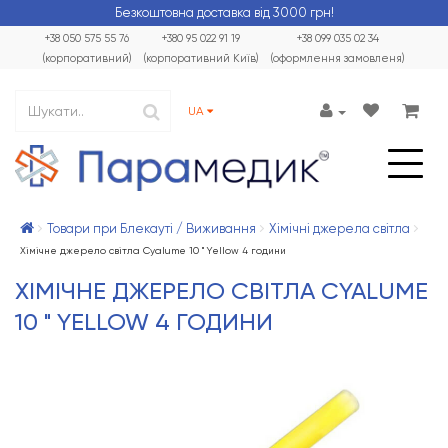
Безкоштовна доставка від 3000 грн!
+38 050 575 55 76
+380 95 022 91 19
+38 099 035 02 34
(корпоративний)
(корпоративний Київ)
(оформлення замовленя)
UA
Товари при Блекауті / Виживання
Хімічні джерела світла
Хімічне джерело світла Cyalume 10 " Yellow 4 години
ХІМІЧНЕ ДЖЕРЕЛО СВІТЛА CYALUME
10 " YELLOW 4 ГОДИНИ