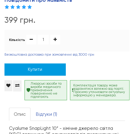
Повідомити про наявність
399 грн.
Кількість
Безкоштовна доставка при замовленні від 3000 грн
Купити
Лікарські засоби та
Комплектація товару може
вироби медичного
відрізнятися залежно від партії.
призначення
Просимо уточнювати актуальну
поверненню не
інформацію у менеджера.
підлягають
Опис
Відгуки (1)
Cyalume SnapLight 10” - хімічне джерело світла