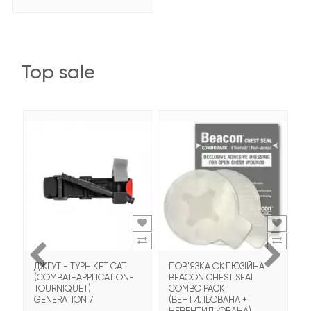
top sale
ДЖГУТ - ТУРНІКЕТ CAT
ПОВ'ЯЗКА ОКЛЮЗІЙНА
Т
(COMBAT-APPLICATION-
BEACON CHEST SEAL
T
TOURNIQUET)
COMBO PACK
З
GENERATION 7
(ВЕНТИЛЬОВАНА +
НЕВЕНТИЛЬОВАНА)