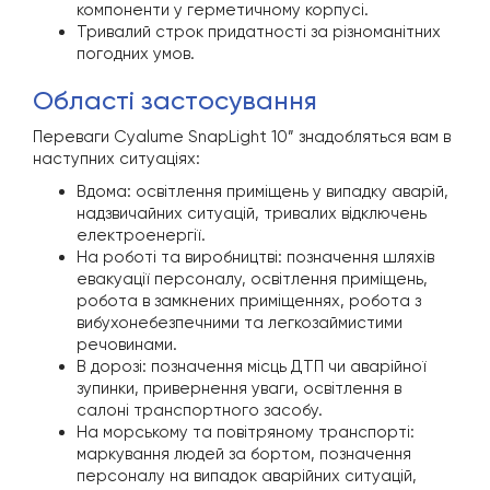
компоненти у герметичному корпусі.
Тривалий строк придатності за різноманітних
погодних умов.
області застосування
Переваги Cyalume SnapLight 10” знадобляться вам в
наступних ситуаціях:
Вдома: освітлення приміщень у випадку аварій,
надзвичайних ситуацій, тривалих відключень
електроенергії.
На роботі та виробництві: позначення шляхів
евакуації персоналу, освітлення приміщень,
робота в замкнених приміщеннях, робота з
вибухонебезпечними та легкозаймистими
речовинами.
В дорозі: позначення місць ДТП чи аварійної
зупинки, привернення уваги, освітлення в
салоні транспортного засобу.
На морському та повітряному транспорті:
маркування людей за бортом, позначення
персоналу на випадок аварійних ситуацій,