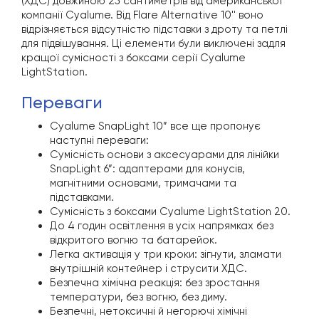
(ХДС) довжиною 25 сантиметрів від американської
компанії Cyalume. Від Flare Alternative 10'' воно
відрізняється відсутністю підставки з дроту та петлі
для підвішування. Ці елементи були виключені задля
кращої сумісності з боксами серії Cyalume
LightStation.
переваги
Cyalume SnapLight 10” все ще пропонує
наступні переваги:
Сумісність основи з аксесуарами для лінійки
SnapLight 6”: адаптерами для конусів,
магнітними основами, тримачами та
підставками.
Сумісність з боксами Cyalume LightStation 20.
До 4 годин освітлення в усіх напрямках без
відкритого вогню та батарейок.
Легка активація у три кроки: зігнути, зламати
внутрішній контейнер і струсити ХДС.
Безпечна хімічна реакція: без зростання
температури, без вогню, без диму.
Безпечні, нетоксичні й негорючі хімічні