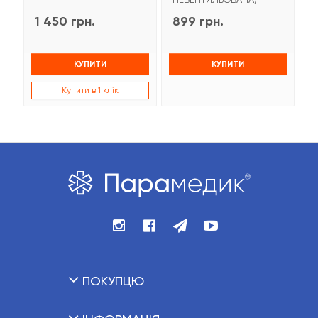
1 450 грн.
899 грн.
9
КУПИТИ
КУПИТИ
Купити в 1 клік
ПОКУПЦЮ