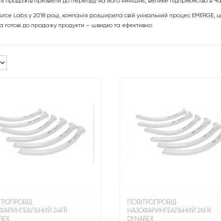
ня продажів призвели до переїзду на його нинішнє, велике підприємство в Ча
e Labs у 2018 році, компанія розширила свій унікальний процес EMERGE, що
а готові до продажу продукти – швидко та ефективно.
ТРОПРОВІД
ПОВІТРОПРОВІД
ФАРИНГЕАЛЬНИЙ 24FR
НАЗОФАРИНГЕАЛЬНИЙ 26FR
REX
DYNAREX