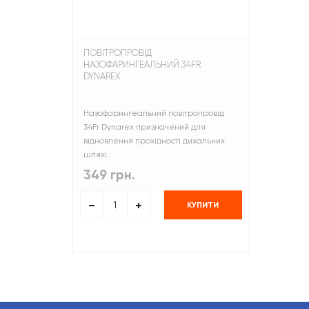
ПОВІТРОПРОВІД
НАЗОФАРИНГЕАЛЬНИЙ 34FR
DYNAREX
Назофарингеальний повітропровід
34Fr Dynarex призначений для
відновлення прохідності дихальних
шляхі..
349 грн.
КУПИТИ