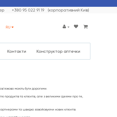
ер
+380 95 022 91 19
(корпоративний Київ)
RU
Контакти
Конструктор аптечки
ов'язково мають бути дорогими.
тю продуктів та клієнтів, але з великими ідеями про те,
партнерами та швидко завойовуючи нових клієнтів.