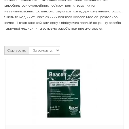
виробництвом окклюзійних пов'язок, вентильованих та
невентильованих, що використовуються при відкритому пневмотораксі.
Якість та надійність окклюзійних пов'язок Beacon Medical дозволило
компанії впевнено зайняти одну з лідіруючих позицій на ринку засобів
тактичної медицини та зокрема засобів при пневмотораксі.
Сортувати: