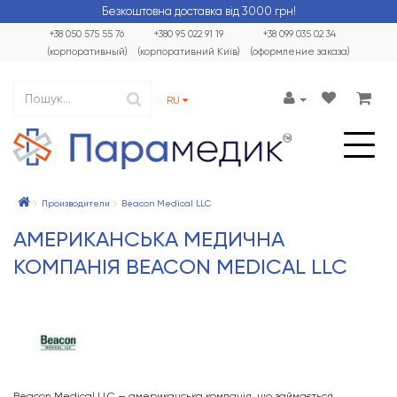
Безкоштовна доставка від 3000 грн!
+38 050 575 55 76
+380 95 022 91 19
+38 099 035 02 34
(корпоративный)
(корпоративний Київ)
(оформление заказа)
RU
Производители
Beacon Medical LLC
АМЕРИКАНСЬКА МЕДИЧНА
КОМПАНІЯ BEACON MEDICAL LLC
Beacon Medical LLC — американська компанія, що займається